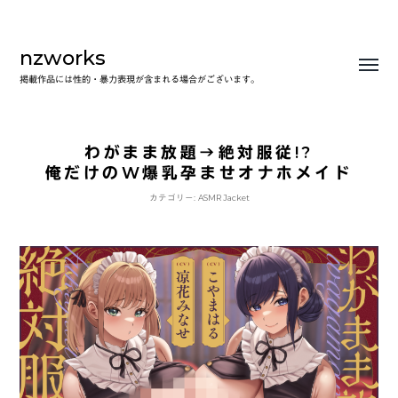
nzworks
Toggl
掲載作品には性的・暴力表現が含まれる場合がございます。
menu
わがまま放題→絶対服従!?
俺だけのW爆乳孕ませオナホメイド
カテゴリー:
ASMR Jacket